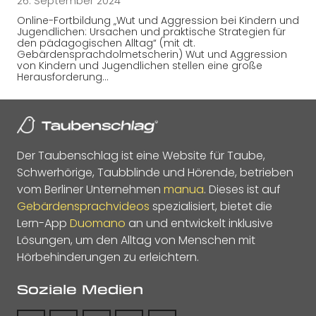
26. September 2024
Online-Fortbildung „Wut und Aggression bei Kindern und
Jugendlichen: Ursachen und praktische Strategien für
den pädagogischen Alltag“ (mit dt.
Gebärdensprachdolmetscherin) Wut und Aggression
von Kindern und Jugendlichen stellen eine große
Herausforderung…
Der Taubenschlag ist eine Website für Taube,
Schwerhörige, Taubblinde und Hörende, betrieben
vom Berliner Unternehmen
manua
. Dieses ist auf
Gebärdensprachvideos
spezialisiert, bietet die
Lern-App
Duomano
an und entwickelt inklusive
Lösungen, um den Alltag von Menschen mit
Hörbehinderungen zu erleichtern.
Soziale Medien