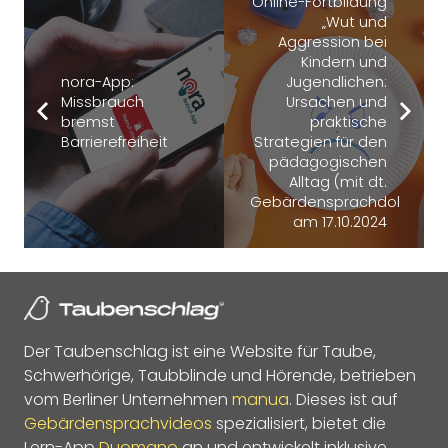
Online-Fortbildung
„Wut und
Aggression bei
Kindern und
nora-App:
Jugendlichen:
Missbrauch
Ursachen und
bremst
praktische
Barrierefreiheit
Strategien für den
pädagogischen
Alltag (mit dt.
Gebärdensprachdolmetsch
am 17.10.2024
Der Taubenschlag ist eine Website für Taube,
Schwerhörige, Taubblinde und Hörende, betrieben
vom Berliner Unternehmen
manua
. Dieses ist auf
Gebärdensprachvideos
spezialisiert, bietet die
Lern-App
Duomano
an und entwickelt inklusive