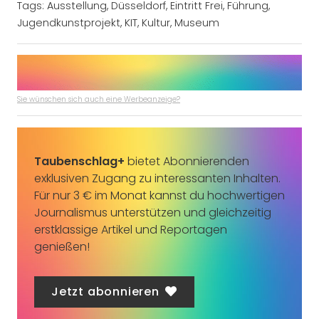
Tags:
Ausstellung
,
Düsseldorf
,
Eintritt Frei
,
Führung
,
Jugendkunstprojekt
,
KIT
,
Kultur
,
Museum
Sie wünschen sich auch eine Werbeanzeige?
Taubenschlag+
bietet Abonnierenden
exklusiven Zugang zu interessanten Inhalten.
Für nur 3 € im Monat kannst du hochwertigen
Journalismus unterstützen und gleichzeitig
erstklassige Artikel und Reportagen
genießen!
Jetzt abonnieren