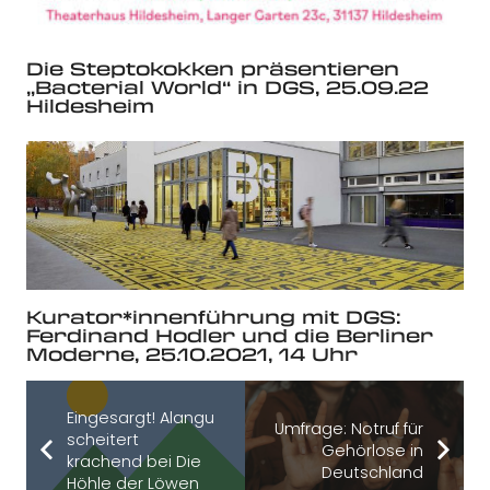
Die Steptokokken präsentieren
„Bacterial World“ in DGS, 25.09.22
Hildesheim
Kurator*innenführung mit DGS:
Ferdinand Hodler und die Berliner
Moderne, 25.10.2021, 14 Uhr
Eingesargt! Alangu
Umfrage: Notruf für
scheitert
Gehörlose in
krachend bei Die
Deutschland
Höhle der Löwen