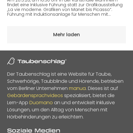
Am 20.5.26, um 16.30 Uhr in der Kunsthalle Mannheim
findet eine Inklusive Führung statt zur Grafikausstellung
„La vie moderne. Grafiken von Manet bis Picasso“.
Führung mit Induktionsanlage für Menschen mit…
Mehr laden
Der Taubenschlag ist eine Website für Taube,
Schwerhörige, Taubblinde und Hörende, betrieben
vom Berliner Unternehmen
manua
. Dieses ist auf
Gebärdensprachvideos
spezialisiert, bietet die
Lern-App
Duomano
an und entwickelt inklusive
Lösungen, um den Alltag von Menschen mit
Hörbehinderungen zu erleichtern.
Soziale Medien