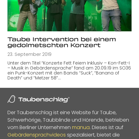
Taube Intervention bei einem
gedolmetschten Konzert
23. September 2019
Unter dem Titel “Konzerte Fett Feiern Inklusiv – Kon-Fett-I
– Musik in Gebärdensprache” fand am 20.09.19 im SO36
ein Punk-Konzert mit den Bands “Suck”, “Banana of
Death” und “Metzer 58”…
Der Taubenschlag ist eine Website für Taube,
Schwerhörige, Taubblinde und Hörende, betrieben
vom Berliner Unternehmen
manua
. Dieses ist auf
Gebärdensprachvideos
spezialisiert, bietet die