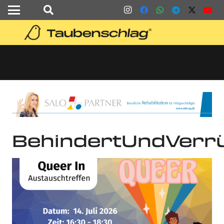
BehindertUndVerr