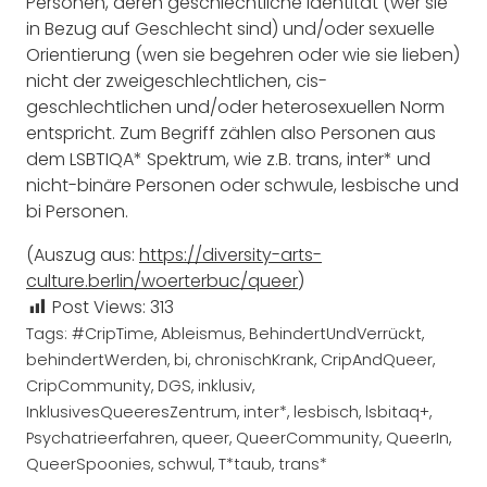
Personen, deren geschlechtliche Identität (wer sie
in Bezug auf Geschlecht sind) und/oder sexuelle
Orientierung (wen sie begehren oder wie sie lieben)
nicht der zweigeschlechtlichen, cis-
geschlechtlichen und/oder heterosexuellen Norm
entspricht. Zum Begriff zählen also Personen aus
dem LSBTIQA* Spektrum, wie z.B. trans, inter* und
nicht-binäre Personen oder schwule, lesbische und
bi Personen.
(Auszug aus:
https://diversity-arts-
culture.berlin/woerterbuc/queer
)
Post Views:
313
Tags:
#CripTime
,
Ableismus
,
BehindertUndVerrückt
,
behindertWerden
,
bi
,
chronischKrank
,
CripAndQueer
,
CripCommunity
,
DGS
,
inklusiv
,
InklusivesQueeresZentrum
,
inter*
,
lesbisch
,
lsbitaq+
,
Psychatrieerfahren
,
queer
,
QueerCommunity
,
QueerIn
,
QueerSpoonies
,
schwul
,
T*taub
,
trans*