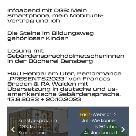
Infoabend mit DGS: Mein
Smartphone, mein Mobilfunk-
Vertrag und ich
Die Steine im Bildungsweg
gehörloser Kinder
Lesung mit
Gebärdensprachdolmetscherinnen
in der Bücherei Bensberg
HAU Hebbel am Ufer, Performance
„PRESENTS:2023“ von Frances
Breden & RA Walden mit
Übersetzung in deutsche und us-
amerikanische Gebärdensprache,
13.9.2023 + 20.10.2023
Fach-Webinar · 2.
Kunstgespräch in
Juli · Wie können
DGS: Marc
NGOs ihre
Brandenburg,
Auslandsarbeit