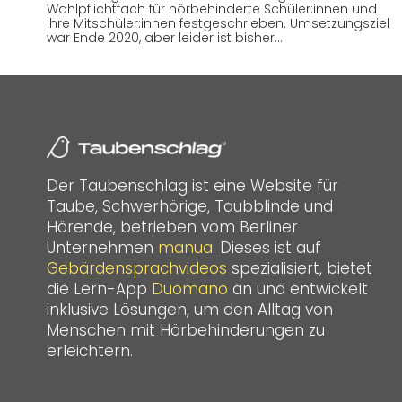
Wahlpflichtfach für hörbehinderte Schüler:innen und
ihre Mitschüler:innen festgeschrieben. Umsetzungsziel
war Ende 2020, aber leider ist bisher…
Der Taubenschlag ist eine Website für
Taube, Schwerhörige, Taubblinde und
Hörende, betrieben vom Berliner
Unternehmen
manua
. Dieses ist auf
Gebärdensprachvideos
spezialisiert, bietet
die Lern-App
Duomano
an und entwickelt
inklusive Lösungen, um den Alltag von
Menschen mit Hörbehinderungen zu
erleichtern.