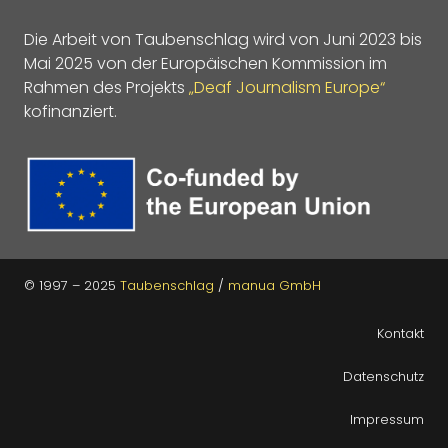
Die Arbeit von Taubenschlag wird von Juni 2023 bis
Mai 2025 von der Europäischen Kommission im
Rahmen des Projekts
„Deaf Journalism Europe“
kofinanziert.
© 1997 – 2025
Taubenschlag
/
manua GmbH
Kontakt
Datenschutz
Impressum