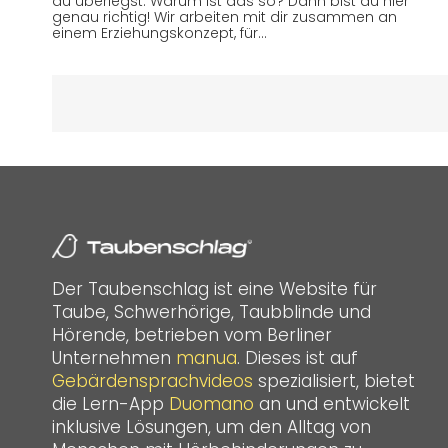
du überlegst: Warum ist das so? Dann bist du hier
genau richtig! Wir arbeiten mit dir zusammen an
einem Erziehungskonzept, für…
Der Taubenschlag ist eine Website für
Taube, Schwerhörige, Taubblinde und
Hörende, betrieben vom Berliner
Unternehmen
manua
. Dieses ist auf
Gebärdensprachvideos
spezialisiert, bietet
die Lern-App
Duomano
an und entwickelt
inklusive Lösungen, um den Alltag von