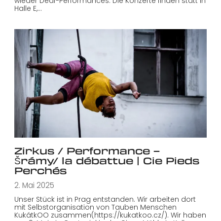
wieder Deaf-Performances. Die Konzerte finden statt in
Halle E,…
Zirkus / Performance –
Šrámy/ la débattue | Cie Pieds
Perchés
2. Mai 2025
Unser Stück ist in Prag entstanden. Wir arbeiten dort
mit Selbstorganisation von Tauben Menschen
KukátkOO zusammen(https://kukatkoo.cz/). Wir haben