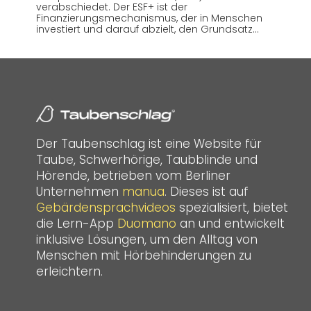
verabschiedet. Der ESF+ ist der
Finanzierungsmechanismus, der in Menschen
investiert und darauf abzielt, den Grundsatz…
Der Taubenschlag ist eine Website für
Taube, Schwerhörige, Taubblinde und
Hörende, betrieben vom Berliner
Unternehmen
manua
. Dieses ist auf
Gebärdensprachvideos
spezialisiert, bietet
die Lern-App
Duomano
an und entwickelt
inklusive Lösungen, um den Alltag von
Menschen mit Hörbehinderungen zu
erleichtern.