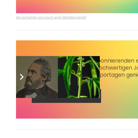
Sie wünschen sich auch eine Werbeanzeige?
Taubenschlag+
bietet Abonnierenden ex
3 € im Monat kannst du hochwertigen Jo
erstklassige Artikel und Reportagen gen
Jetzt abonnieren