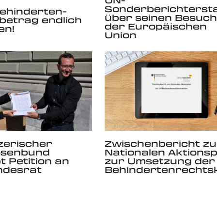
Sonderberichterst
ehinderten-
über seinen Besuch
betrag endlich
der Europäischen
en!
Union
zerischer
Zwischenbericht z
osenbund
Nationalen Aktionsp
t Petition an
zur Umsetzung der
ndesrat
Behindertenrechts