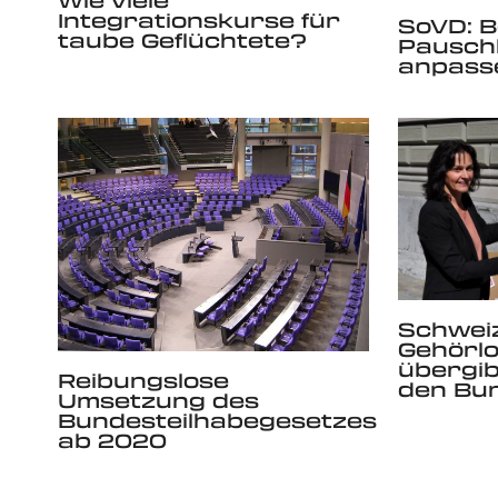
Integrationskurse für
SoVD: B
taube Geflüchtete?
Pausch
anpass
Schwei
Gehörl
übergib
Reibungslose
den Bu
Umsetzung des
Bundesteilhabegesetzes
ab 2020