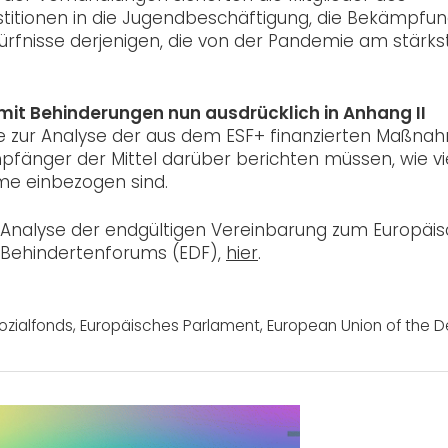
stitionen in die Jugendbeschäftigung, die Bekämpfun
ürfnisse derjenigen, die von der Pandemie am stärks
it Behinderungen nun ausdrücklich in Anhang II
 die zur Analyse der aus dem ESF+ finanzierten Maßn
fänger der Mittel darüber berichten müssen, wie vi
me einbezogen sind.
er Analyse der endgültigen Vereinbarung zum Europäi
n Behindertenforums (EDF),
hier
.
ozialfonds
,
Europäisches Parlament
,
European Union of the D