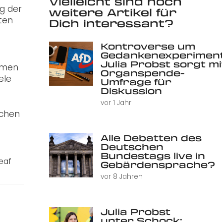
Vielleicht sind noch
g der
weitere Artikel für
ten
Dich interessant?
Kontroverse um
Gedankenexperiment
Julia Probst sorgt mi
ahmen
Organspende-
ele
Umfrage für
Diskussion
vor 1 Jahr
schen
Alle Debatten des
Deutschen
Bundestags live in
eaf
Gebärdensprache?
vor 8 Jahren
Julia Probst
unter Schock: