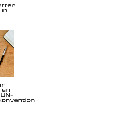
atter
 in
um
lan
 UN-
konvention