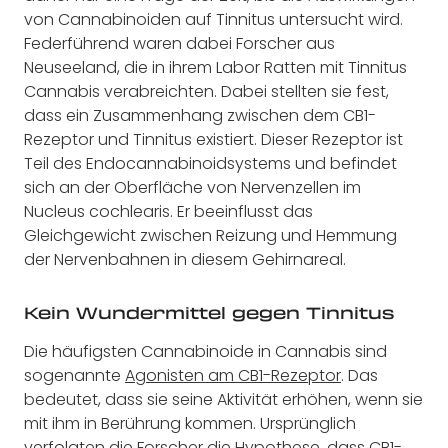
von Cannabinoiden auf Tinnitus untersucht wird.
Federführend waren dabei Forscher aus
Neuseeland, die in ihrem Labor Ratten mit Tinnitus
Cannabis verabreichten. Dabei stellten sie fest,
dass ein Zusammenhang zwischen dem CB1-
Rezeptor und Tinnitus existiert. Dieser Rezeptor ist
Teil des Endocannabinoidsystems und befindet
sich an der Oberfläche von Nervenzellen im
Nucleus cochlearis. Er beeinflusst das
Gleichgewicht zwischen Reizung und Hemmung
der Nervenbahnen in diesem Gehirnareal.
Kein Wundermittel gegen Tinnitus
Die häufigsten Cannabinoide in Cannabis sind
sogenannte
Agonisten am CB1-Rezeptor
. Das
bedeutet, dass sie seine Aktivität erhöhen, wenn sie
mit ihm in Berührung kommen. Ursprünglich
verfolgten die Forscher die Hypothese, dass CB1-