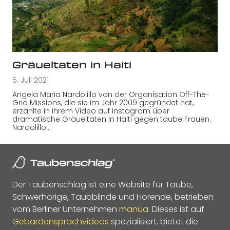
Gräueltaten in Haiti
5. Juli 2021
Angela Maria Nardolillo von der Organisation Off-The-
Grid Missions, die sie im Jahr 2009 gegründet hat,
erzählte in ihrem Video auf Instagram über
dramatische Gräueltaten in Haiti gegen taube Frauen.
Nardolillo…
Der Taubenschlag ist eine Website für Taube,
Schwerhörige, Taubblinde und Hörende, betrieben
vom Berliner Unternehmen
manua
. Dieses ist auf
Gebärdensprachvideos
spezialisiert, bietet die