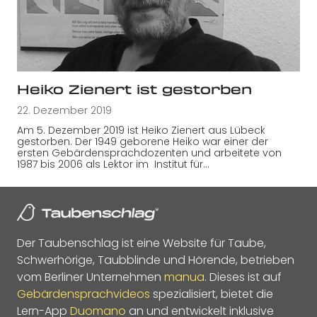
Heiko Zienert ist gestorben
22. Dezember 2019
Am 5. Dezember 2019 ist Heiko Zienert aus Lübeck
gestorben. Der 1949 geborene Heiko war einer der
ersten Gebärdensprachdozenten und arbeitete von
1987 bis 2006 als Lektor im Institut für…
Der Taubenschlag ist eine Website für Taube,
Schwerhörige, Taubblinde und Hörende, betrieben
vom Berliner Unternehmen
manua
. Dieses ist auf
Gebärdensprachvideos
spezialisiert, bietet die
Lern-App
Duomano
an und entwickelt inklusive