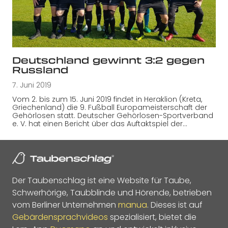
Deutschland gewinnt 3:2 gegen
Russland
7. Juni 2019
Vom 2. bis zum 15. Juni 2019 findet in Heraklion (Kreta,
Griechenland) die 9. Fußball Europameisterschaft der
Gehörlosen statt. Deutscher Gehörlosen-Sportverband
e. V. hat einen Bericht über das Auftaktspiel der…
Der Taubenschlag ist eine Website für Taube,
Schwerhörige, Taubblinde und Hörende, betrieben
vom Berliner Unternehmen
manua
. Dieses ist auf
Gebärdensprachvideos
spezialisiert, bietet die