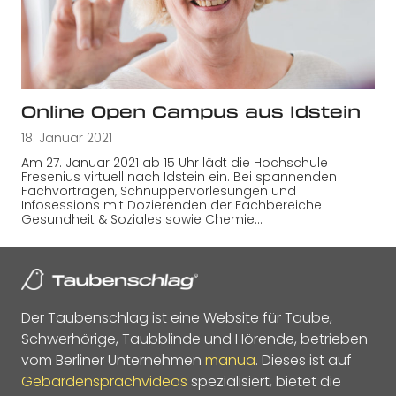
Online Open Campus aus Idstein
18. Januar 2021
Am 27. Januar 2021 ab 15 Uhr lädt die Hochschule
Fresenius virtuell nach Idstein ein. Bei spannenden
Fachvorträgen, Schnuppervorlesungen und
Infosessions mit Dozierenden der Fachbereiche
Gesundheit & Soziales sowie Chemie…
Der Taubenschlag ist eine Website für Taube,
Schwerhörige, Taubblinde und Hörende, betrieben
vom Berliner Unternehmen
manua
. Dieses ist auf
Gebärdensprachvideos
spezialisiert, bietet die