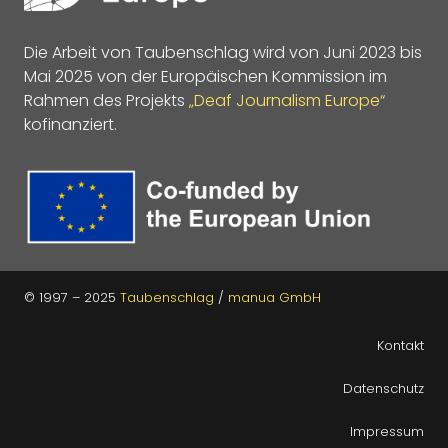
Die Arbeit von Taubenschlag wird von Juni 2023 bis
Mai 2025 von der Europäischen Kommission im
Rahmen des Projekts
„Deaf Journalism Europe“
kofinanziert.
© 1997 – 2025
Taubenschlag
/
manua GmbH
Kontakt
Datenschutz
Impressum