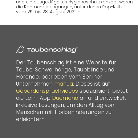
und ein ausgeklügeltes Hygieneschutzkonzept waren
die Rahmenbedingungen, unter denen Pop-Kultur
vom 25. bis 28. August 2021 in…
Der Taubenschlag ist eine Website für
Taube, Schwerhörige, Taubblinde und
Hörende, betrieben vom Berliner
Unternehmen
manua
. Dieses ist auf
Gebärdensprachvideos
spezialisiert, bietet
die Lern-App
Duomano
an und entwickelt
inklusive Lösungen, um den Alltag von
Menschen mit Hörbehinderungen zu
erleichtern.