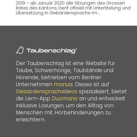
2019 – ab Januar 2020 alle Sitzungen des Grossen
Rates des Kantons Genf offiziell mit Untertitelung und
Übersetzung in Gebärdensprache im…
Der Taubenschlag ist eine Website für
Taube, Schwerhörige, Taubblinde und
Hörende, betrieben vom Berliner
Unternehmen
manua
. Dieses ist auf
Gebärdensprachvideos
spezialisiert, bietet
die Lern-App
Duomano
an und entwickelt
inklusive Lösungen, um den Alltag von
Menschen mit Hörbehinderungen zu
erleichtern.