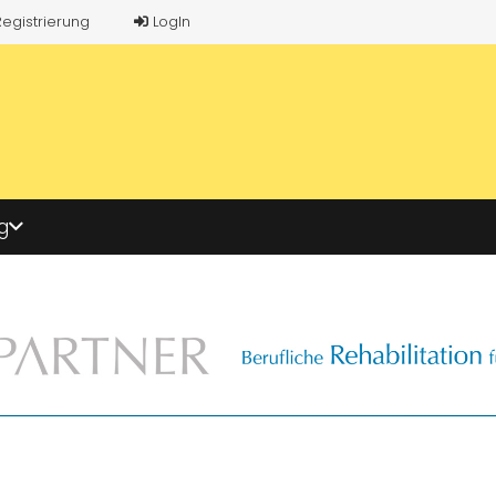
Registrierung
LogIn
g