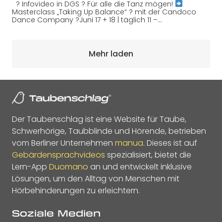
? Infovideo in DGS ? Für alle die Tanz mögen!
Masterclass „Taking Up Balance“ ? mit der Candoco
Dance Company ?Juni 17 + 18 | täglich 11 –…
Mehr laden
Der Taubenschlag ist eine Website für Taube,
Schwerhörige, Taubblinde und Hörende, betrieben
vom Berliner Unternehmen
manua
. Dieses ist auf
Gebärdensprachvideos
spezialisiert, bietet die
Lern-App
Duomano
an und entwickelt inklusive
Lösungen, um den Alltag von Menschen mit
Hörbehinderungen zu erleichtern.
Soziale Medien