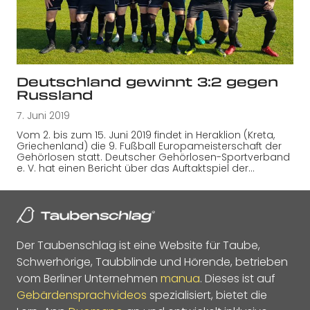
Deutschland gewinnt 3:2 gegen
Russland
7. Juni 2019
Vom 2. bis zum 15. Juni 2019 findet in Heraklion (Kreta,
Griechenland) die 9. Fußball Europameisterschaft der
Gehörlosen statt. Deutscher Gehörlosen-Sportverband
e. V. hat einen Bericht über das Auftaktspiel der…
Der Taubenschlag ist eine Website für Taube,
Schwerhörige, Taubblinde und Hörende, betrieben
vom Berliner Unternehmen
manua
. Dieses ist auf
Gebärdensprachvideos
spezialisiert, bietet die