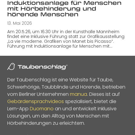
Induktionsanlage für Menschen
mit Hörbehinderung und
hörende Menschen
13. Mai 2026
Am 20.5.26, um 16.30 Uhr in der Kunsthalle Mannheim
findet eine Inklusive Führung statt zur Grafikausstellung
„La vie moderne. Grafiken von Manet bis Picasso“.
Führung mit Induktionsanlage für Menschen mit…
Der Taubenschlag ist eine Website für Taube,
Schwerhörige, Taubblinde und Hörende, betrieben
vom Berliner Unternehmen
manua
. Dieses ist auf
Gebärdensprachvideos
spezialisiert, bietet die
Lern-App
Duomano
an und entwickelt inklusive
Lösungen, um den Alltag von Menschen mit
Hörbehinderungen zu erleichtern.