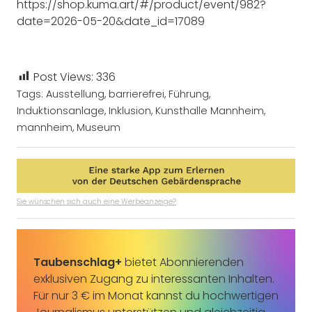
https://shop.kuma.art/#/product/event/982?
date=2026-05-20&date_id=17089
Post Views:
336
Tags:
Ausstellung
,
barrierefrei
,
Führung
,
Induktionsanlage
,
Inklusion
,
Kunsthalle Mannheim
,
mannheim
,
Museum
Sie wünschen sich auch eine Werbeanzeige?
Taubenschlag+
bietet Abonnierenden
exklusiven Zugang zu interessanten Inhalten.
Für nur 3 € im Monat kannst du hochwertigen