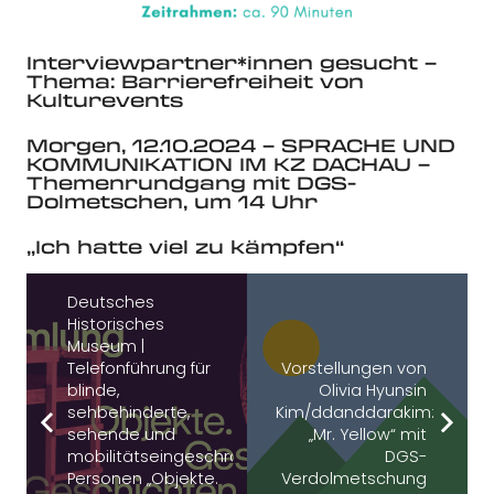
Interviewpartner*innen gesucht –
Thema: Barrierefreiheit von
Kulturevents
Morgen, 12.10.2024 – SPRACHE UND
KOMMUNIKATION IM KZ DACHAU –
Themenrundgang mit DGS-
Dolmetschen, um 14 Uhr
„Ich hatte viel zu kämpfen“
Deutsches
Historisches
Museum |
Telefonführung für
Vorstellungen von
blinde,
Olivia Hyunsin
sehbehinderte,
Kim/ddanddarakim:
sehende und
„Mr. Yellow“ mit
mobilitätseingeschränkte
DGS-
Personen „Objekte.
Verdolmetschung