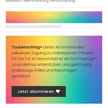
Museum
,
Telefonführung
,
Veranstaltung
Sie wünschen sich auch eine Werbeanzeige?
Taubenschlag+
bietet Abonnierenden
exklusiven Zugang zu interessanten Inhalten.
Für nur 3 € im Monat kannst du hochwertigen
Journalismus unterstützen und gleichzeitig
erstklassige Artikel und Reportagen
genießen!
Jetzt abonnieren