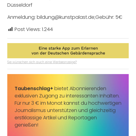
Düsseldorf
Anmeldung: bildung@kunstpalast.de;Gebühr: 5€
Post Views:
1.244
Sie wünschen sich auch eine Werbeanzeige?
Taubenschlag+
bietet Abonnierenden
exklusiven Zugang zu interessanten Inhalten.
Für nur 3 € im Monat kannst du hochwertigen
Journalismus unterstützen und gleichzeitig
erstklassige Artikel und Reportagen
genießen!