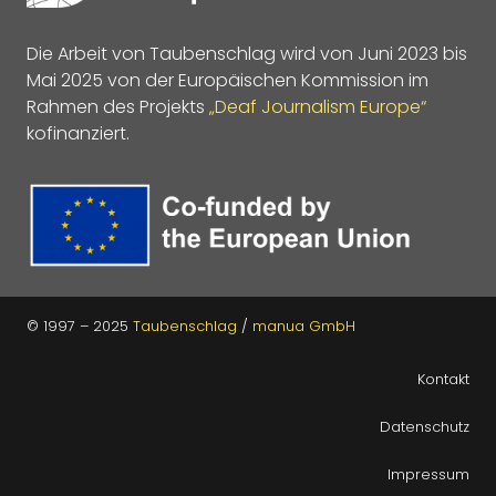
Die Arbeit von Taubenschlag wird von Juni 2023 bis
Mai 2025 von der Europäischen Kommission im
Rahmen des Projekts
„Deaf Journalism Europe“
kofinanziert.
© 1997 – 2025
Taubenschlag
/
manua GmbH
Kontakt
Datenschutz
Impressum