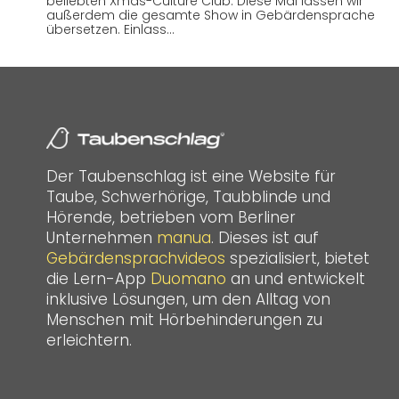
beliebten Xmas-Culture Club. Diese Mal lassen wir
außerdem die gesamte Show in Gebärdensprache
übersetzen. Einlass…
Der Taubenschlag ist eine Website für
Taube, Schwerhörige, Taubblinde und
Hörende, betrieben vom Berliner
Unternehmen
manua
. Dieses ist auf
Gebärdensprachvideos
spezialisiert, bietet
die Lern-App
Duomano
an und entwickelt
inklusive Lösungen, um den Alltag von
Menschen mit Hörbehinderungen zu
erleichtern.