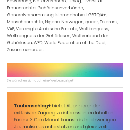
Bewerbung
,
Bieterverfahren
,
Dialog
,
Diversität
,
Frauenrechte
,
Gehörlosenverbände
,
Generalversammlung
,
Islamophobie
,
LGBTQIA+
,
Menschenrechte
,
Nigeria
,
Norwegen
,
queer
,
Toleranz
,
VAE
,
Vereinigte Arabische Emirate
,
Weltkongress
,
Weltkongress der Gehörlosen
,
Weltverband der
Gehörlosen
,
WFD
,
World Federation of the Deaf
,
Zusammenarbeit
Sie wünschen sich auch eine Werbeanzeige?
Taubenschlag+
bietet Abonnierenden
exklusiven Zugang zu interessanten Inhalten.
Für nur 3 € im Monat kannst du hochwertigen
Journalismus unterstützen und gleichzeitig