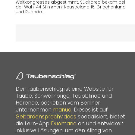
Weltkongresses abgestimmt. Südkorea bekam bei
der Wahl 44 Stimmen. Neuseeland 16, Griechenland
und Ruanda…
Der Taubenschlag ist eine Website für
Taube, Schwerhörige, Taubblinde und
Hörende, betrieben vom Berliner
Unternehmen
manua
. Dieses ist auf
Gebärdensprachvideos
spezialisiert, bietet
die Lern-App
Duomano
an und entwickelt
inklusive Lösungen, um den Alltag von