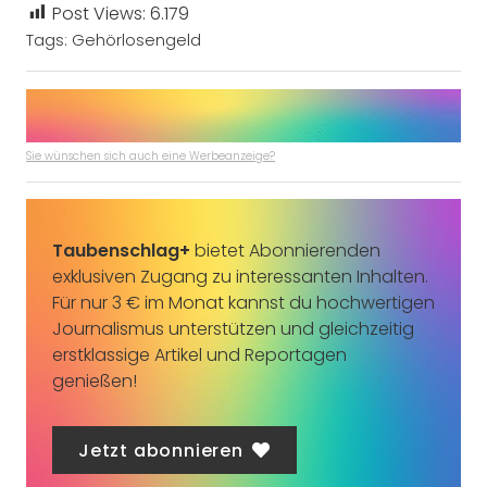
Post Views:
6.179
Tags:
Gehörlosengeld
Sie wünschen sich auch eine Werbeanzeige?
Taubenschlag+
bietet Abonnierenden
exklusiven Zugang zu interessanten Inhalten.
Für nur 3 € im Monat kannst du hochwertigen
Journalismus unterstützen und gleichzeitig
erstklassige Artikel und Reportagen
genießen!
Jetzt abonnieren