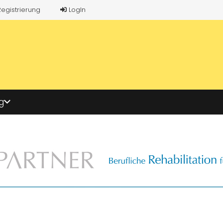
Registrierung
LogIn
g