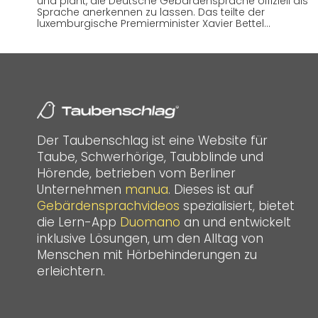
und plant, die Deutsche Gebärdensprache offiziell als
Sprache anerkennen zu lassen. Das teilte der
luxemburgische Premierminister Xavier Bettel…
Der Taubenschlag ist eine Website für
Taube, Schwerhörige, Taubblinde und
Hörende, betrieben vom Berliner
Unternehmen
manua
. Dieses ist auf
Gebärdensprachvideos
spezialisiert, bietet
die Lern-App
Duomano
an und entwickelt
inklusive Lösungen, um den Alltag von
Menschen mit Hörbehinderungen zu
erleichtern.