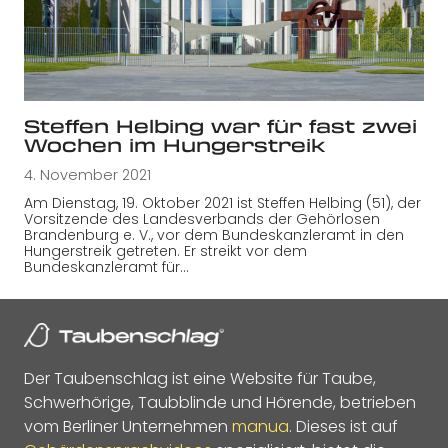
Steffen Helbing war für fast zwei
Wochen im Hungerstreik
4. November 2021
Am Dienstag, 19. Oktober 2021 ist Steffen Helbing (51), der
Vorsitzende des Landesverbands der Gehörlosen
Brandenburg e. V., vor dem Bundeskanzleramt in den
Hungerstreik getreten. Er streikt vor dem
Bundeskanzleramt für…
Der Taubenschlag ist eine Website für Taube,
Schwerhörige, Taubblinde und Hörende, betrieben
vom Berliner Unternehmen
manua
. Dieses ist auf