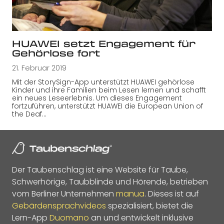
HUAWEI setzt Engagement für
Gehörlose fort
21. Februar 2019
Mit der StorySign-App unterstützt HUAWEI gehörlose
Kinder und ihre Familien beim Lesen lernen und schafft
ein neues Leseerlebnis. Um dieses Engagement
fortzuführen, unterstützt HUAWEI die European Union of
the Deaf…
Der Taubenschlag ist eine Website für Taube,
Schwerhörige, Taubblinde und Hörende, betrieben
vom Berliner Unternehmen
manua
. Dieses ist auf
Gebärdensprachvideos
spezialisiert, bietet die
Lern-App
Duomano
an und entwickelt inklusive