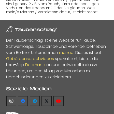
sind genervt? z.B. vom Rauch, Lärm oder sonstigen
Verhalten des Nachbarn? Oder Sie glauben: Was
mein/e MieterIn / VermieterIn da tut, ist nicht recht?…
Der Taubenschlag ist eine Website für Taube,
Schwerhörige, Taubblinde und Hörende, betrieben
vom Berliner Unternehmen
manua
. Dieses ist auf
Gebärdensprachvideos
spezialisiert, bietet die
Lern-App
Duomano
an und entwickelt inklusive
Lösungen, um den Alltag von Menschen mit
Hörbehinderungen zu erleichtern.
Soziale Medien