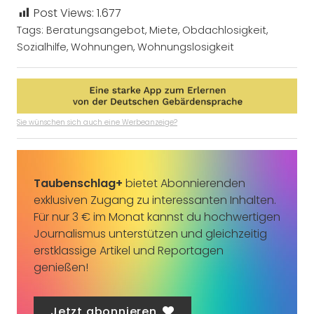
Post Views:
1.677
Tags:
Beratungsangebot
,
Miete
,
Obdachlosigkeit
,
Sozialhilfe
,
Wohnungen
,
Wohnungslosigkeit
Sie wünschen sich auch eine Werbeanzeige?
Taubenschlag+
bietet Abonnierenden
exklusiven Zugang zu interessanten Inhalten.
Für nur 3 € im Monat kannst du hochwertigen
Journalismus unterstützen und gleichzeitig
erstklassige Artikel und Reportagen
genießen!
Jetzt abonnieren