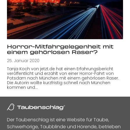
Horror-Mitfahrgelegenheit mit
einem gehörlosen Raser?
25. Januar 2020
Tanja Koch von jetzt.de hat einen Erfahrungsbericht
veröffentlicht und erzählt von einer Horror-Fahrt von
Potsdam nach München mit einem gehörlosen Raser.
Die Autorin wollte kurzfristig schnell nach München
kommen und…
Der Taubenschlag ist eine Website für Taube,
Schwerhörige, Taubblinde und Hörende, betrieben