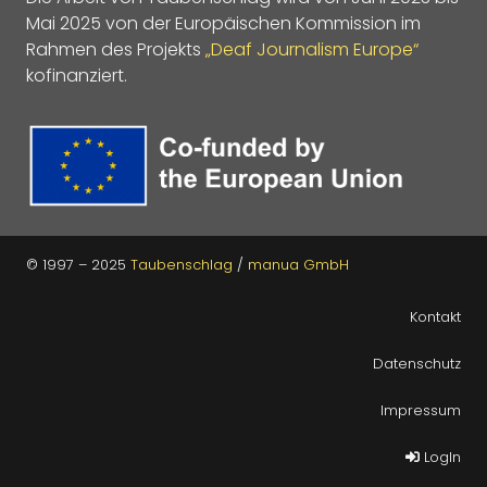
Mai 2025 von der Europäischen Kommission im
Rahmen des Projekts
„Deaf Journalism Europe“
kofinanziert.
© 1997 – 2025
Taubenschlag
/
manua GmbH
Kontakt
Datenschutz
Impressum
LogIn