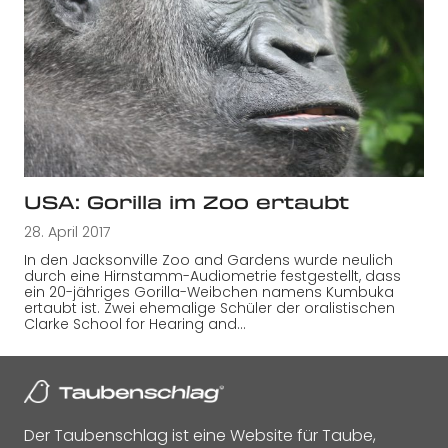
USA: Gorilla im Zoo ertaubt
28. April 2017
In den Jacksonville Zoo and Gardens wurde neulich
durch eine Hirnstamm-Audiometrie festgestellt, dass
ein 20-jähriges Gorilla-Weibchen namens Kumbuka
ertaubt ist. Zwei ehemalige Schüler der oralistischen
Clarke School for Hearing and…
Der Taubenschlag ist eine Website für Taube,