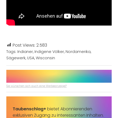
Post Views:
2.583
Tags:
Indianer
,
Indigene Völker
,
Nordamerika
,
Sägewerk
,
USA
,
Wisconsin
Sie wünschen sich auch eine Werbeanzeige?
Taubenschlag+
bietet Abonnierenden
exklusiven Zugang zu interessanten Inhalten.