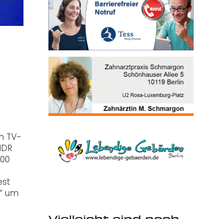
en TV-
NDR
.00
est
y“ um
Vielleicht sind noch