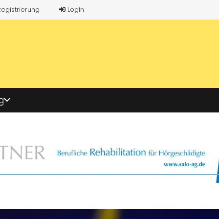
Registrierung
LogIn
g