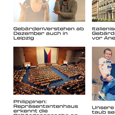
GebärdenVerstehen ab
Italieni
Dezember auch in
Gebärd
Leipzig
vor An
Philippinen:
Repräsentantenhaus
Unsere 
erkennt die
taub se