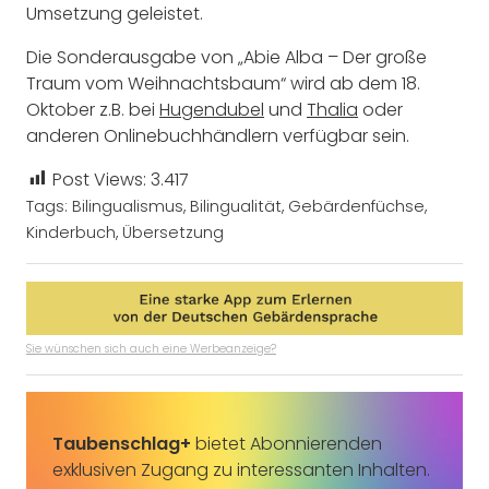
Umsetzung geleistet.
Die Sonderausgabe von „Abie Alba – Der große
Traum vom Weihnachtsbaum“ wird ab dem 18.
Oktober z.B. bei
Hugendubel
und
Thalia
oder
anderen Onlinebuchhändlern verfügbar sein.
Post Views:
3.417
Tags:
Bilingualismus
,
Bilingualität
,
Gebärdenfüchse
,
Kinderbuch
,
Übersetzung
Sie wünschen sich auch eine Werbeanzeige?
Taubenschlag+
bietet Abonnierenden
exklusiven Zugang zu interessanten Inhalten.