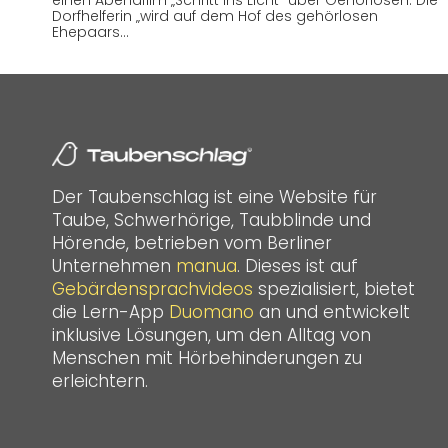
einen Abendfilm „Schritt ins Licht“ über Gehörlosen. Die
Dorfhelferin „wird auf dem Hof des gehörlosen
Ehepaars…
Der Taubenschlag ist eine Website für
Taube, Schwerhörige, Taubblinde und
Hörende, betrieben vom Berliner
Unternehmen
manua
. Dieses ist auf
Gebärdensprachvideos
spezialisiert, bietet
die Lern-App
Duomano
an und entwickelt
inklusive Lösungen, um den Alltag von
Menschen mit Hörbehinderungen zu
erleichtern.