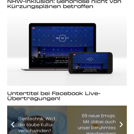
NRW-Inklusion: Gehörlose nicht von
Kürzungsplänen betroffen
Untertitel bei Facebook Live-
Übertragungen!
69 neue Emojis:
Gentechnik: Wird
Mit dabei auch
die taube Kultur
unser berühmtes
verschwinden?
Handzeichen!