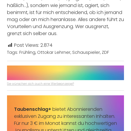
häßlich…), sondern wie jemand ist, agiert, sich
benimmt, ist für mich entscheidend, ob ich jemand
mag oder an mich heranlasse. Alles andere führt zu
Vorurteilen und Ausgrenzung. Wer ausgrenzt,
grenzt sich selber aus.
Post Views:
2.874
Tags:
Frühling
,
Ottokar Lehrner
,
Schauspieler
,
ZDF
Sie wünschen sich auch eine Werbeanzeige?
Taubenschlag+
bietet Abonnierenden
exklusiven Zugang zu interessanten Inhalten.
Für nur 3 € im Monat kannst du hochwertigen
Journalismus unterstützen und gleichzeitig