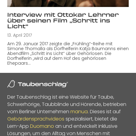
Interview mit Ottokar Lehrner
über seinen Film „Schritt ins
Licht“
13. April 2017
Am 29. Januar 2017 zeigte die „Frühling“-Reihe mit
Simone Thomalla als Dorfhelferin Katja Baumanns einen
Abendfilm „Schritt ins Licht“ über Gehörlosen. Die
Dorfhelferin „wird auf dem Hof des gehörlosen
Ehepaars…
Der Taubenschlag ist eine Website für Taube,
Schwerhörige, Taubblinde und Hörende, betrieben
vom Berliner Unternehmen
manua
. Dieses ist auf
Gebärdensprachvideos
spezialisiert, bietet die
Lern-App
Duomano
an und entwickelt inklusive
Lösungen, um den Alltag von Menschen mit