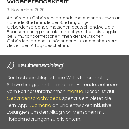
Widerstandskraft
3. November 2020
An hörende Gebärdensprachdolmetschende sowie an
hörende Studierende der Studiengänge
Gebärdensprachdolmetschen deutschlandweit, die
Beanspruchung mentaler und physischer Leistungskraft
bei Simultandolmetscher*innen der Deutschen
Gebärdensprache ist höher denn je; abgesehen vom
derzeitigen Alltagsgeschehen…
Der Taubenschlag ist eine Website für Taube,
Schwerhörige, Taubblinde und Hörende, betrieben
vom Berliner Unternehmen
manua
. Dieses ist auf
Gebärdensprachvideos
spezialisiert, bietet die
Lern-App
Duomano
an und entwickelt inklusive
Lösungen, um den Alltag von Menschen mit
Hörbehinderungen zu erleichtern.