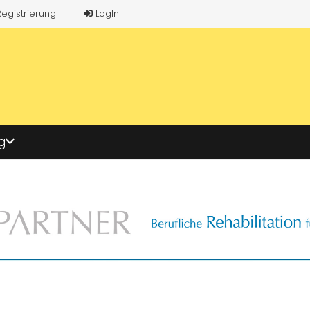
Registrierung
LogIn
g