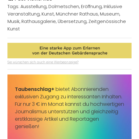
Tags:
Ausstellung
,
Dolmetschen
,
Eröffnung
,
Inklusive
Veranstaltung
,
Kunst
,
Münchner Rathaus
,
Museum
,
Musik
,
Rathausgalerie
,
Übersetzung
,
Zeitgenössische
Kunst
Sie wünschen sich auch eine Werbeanzeige?
Taubenschlag+
bietet Abonnierenden
exklusiven Zugang zu interessanten Inhalten.
Für nur 3 € im Monat kannst du hochwertigen
Journalismus unterstützen und gleichzeitig
erstklassige Artikel und Reportagen
genießen!