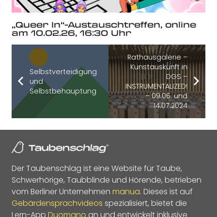
„Queer In“-Austauschtreffen, online
am 10.02.26, 16:30 Uhr
Rathausgalerie –
Kunstauskunft in
Selbstverteidigung
DGS –
und
INSTRUMENTALIZED!
Selbstbehauptung
– 09.06. und
14.07.2024
Der Taubenschlag ist eine Website für Taube,
Schwerhörige, Taubblinde und Hörende, betrieben
vom Berliner Unternehmen
manua
. Dieses ist auf
Gebärdensprachvideos
spezialisiert, bietet die
Lern-App
Duomano
an und entwickelt inklusive