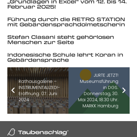
„Grundlagen in Excel“ vom 12. bis 14.
Februar 2025!
Führung durch die RETRO STATION
mit Gebärdensprachdolmetscherin
Stefan Clasani steht gehörlosen
Menschen zur Seite
Indonesische Schule lehrt Koran in
Gebärdensprache
JURTE JETZT!
Rathausgalerie –
Museumsführung
INSTRUMENTALIZED!-
in DGS.
Eröffnung: 07. Juni
Donnerstag, 30.
2024
Mai 2024, 18:30 Uhr.
MARKK Hamburg