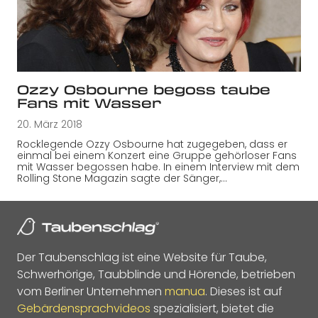
Ozzy Osbourne begoss taube
Fans mit Wasser
20. März 2018
Rocklegende Ozzy Osbourne hat zugegeben, dass er
einmal bei einem Konzert eine Gruppe gehörloser Fans
mit Wasser begossen habe. In einem Interview mit dem
Rolling Stone Magazin sagte der Sänger,…
Der Taubenschlag ist eine Website für Taube,
Schwerhörige, Taubblinde und Hörende, betrieben
vom Berliner Unternehmen
manua
. Dieses ist auf
Gebärdensprachvideos
spezialisiert, bietet die