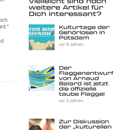
Vielleicht sind noch
weitere Artikel für
Dich interessant?
ich
nt.“
Kulturtage der
Gehörlosen in
Potsdam
rd
vor 9 Jahren
Der
Flaggenentwurf
von Arnaud
Balard ist jetzt
die offizielle
taube Flagge!
vor 3 Jahren
Zur Diskussion
der „kulturellen