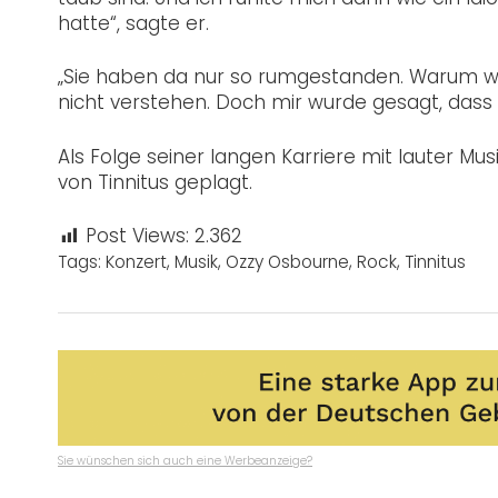
hatte“, sagte er.
„Sie haben da nur so rumgestanden. Warum wil
nicht verstehen. Doch mir wurde gesagt, dass 
Als Folge seiner langen Karriere mit lauter Mus
von Tinnitus geplagt.
Post Views:
2.362
Tags:
Konzert
,
Musik
,
Ozzy Osbourne
,
Rock
,
Tinnitus
Sie wünschen sich auch eine Werbeanzeige?