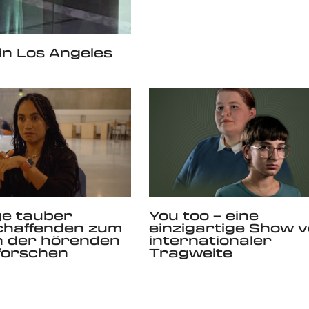
 in Los Angeles
ge tauber
You too – eine
chaffenden zum
einzigartige Show 
in der hörenden
internationaler
forschen
Tragweite