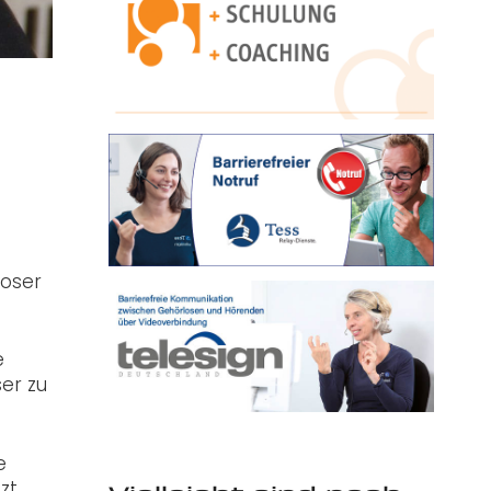
loser
e
ser zu
e
zt