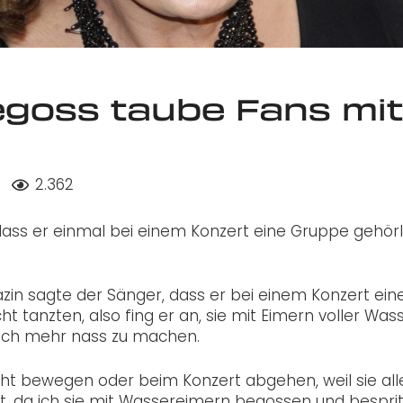
goss taube Fans mit
2.362
ss er einmal bei einem Konzert eine Gruppe gehör
in sagte der Sänger, dass er bei einem Konzert ein
 tanzten, also fing er an, sie mit Eimern voller Was
uch mehr nass zu machen.
cht bewegen oder beim Konzert abgehen, weil sie all
iot, da ich sie mit Wassereimern begossen und besprit