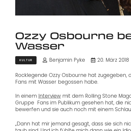
Ozzy Osbourne be
Wasser
Benjamin Pyke
20. März 2018
KULTUR
Rocklegende Ozzy Osbourne hat zugegeben, da
Fans mit Wasser begossen habe.
In einem
Interview
mit dem Rolling Stone Magaz
Gruppe Fans im Publikum gesehen hat, die nicht
bewerfen und sie auch noch mit einem Schla
„Dann hat mir jemand gesagt, dass sie sich ni
taub sind. Und ich fühlte mich dann wie ein Id