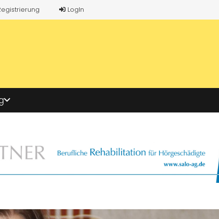
Registrierung
LogIn
g